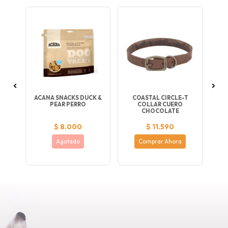
AR
ACANA SNACKS DUCK &
COASTAL CIRCLE-T
C
PEAR PERRO
COLLAR CUERO
CHOCOLATE
$ 8.000
$ 11.590
Agotado
Comprar Ahora