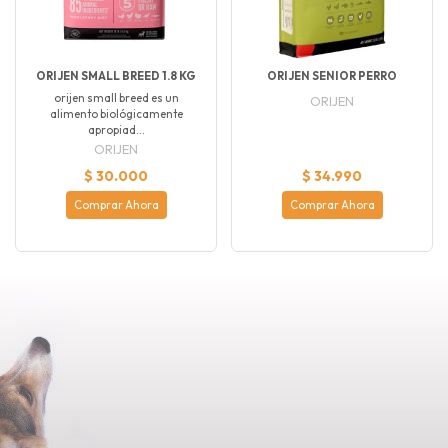
ORIJEN SMALL BREED 1.8 KG
ORIJEN SENIOR PERRO
orijen small breed es un
ORIJEN
alimento biológicamente
apropiad...
ORIJEN
$ 30.000
$ 34.990
Comprar Ahora
Comprar Ahora