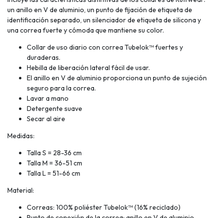
un anillo en V de aluminio, un punto de fijación de etiqueta de
identificación separado, un silenciador de etiqueta de silicona y
una correa fuerte y cómoda que mantiene su color.
Collar de uso diario con correa Tubelok™️ fuertes y
duraderas.
Hebilla de liberación lateral fácil de usar.
El anillo en V de aluminio proporciona un punto de sujeción
seguro para la correa.
Lavar a mano
Detergente suave
Secar al aire
Medidas:
Talla S = 28-36 cm
Talla M = 36-51 cm
Talla L = 51-66 cm
Material:
Correas: 100% poliéster Tubelok™️ (16% reciclado)
Punto de conexión de la correa: anillo en V de aluminio