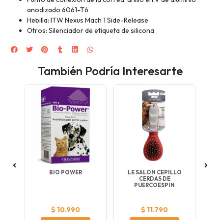
anodizado 6061-T6
Hebilla: ITW Nexus Mach 1 Side-Release
Otros: Silenciador de etiqueta de silicona
También Podría Interesarte
RIS
BIO POWER
LE SALON CEPILLO
CERDAS DE
PUERCOESPIN
pa
$ 10.990
$ 11.790