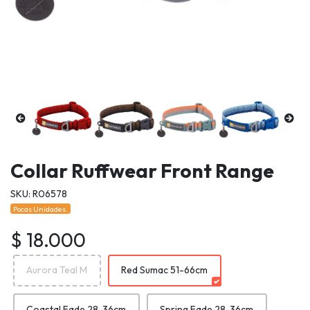
Collar Ruffwear Front Range
SKU: R06578
Pocas Unidades.
$ 18.000
Aurora Teal M
Red Sumac 51-66cm
Coastal Fade 28-36cm
Spring Fade 28-36cm