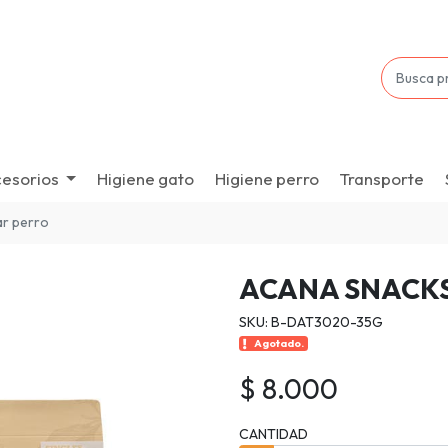
esorios
Higiene gato
Higiene perro
Transporte
ar perro
ACANA SNACKS
SKU: B-DAT3020-35G
Agotado.
$ 8.000
CANTIDAD