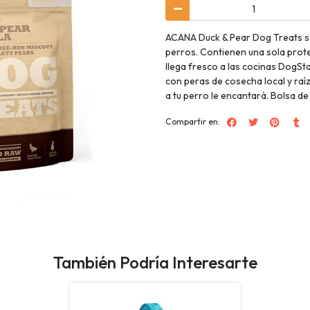
ACANA Duck & Pear Dog Treats so
perros. Contienen una sola proteí
llega fresco a las cocinas DogSt
con peras de cosecha local y raíz
a tu perro le encantará. Bolsa de
Compartir en:
También Podría Interesarte