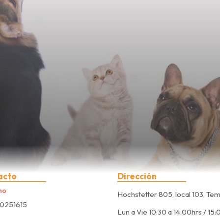
acto
Dirección
no
Hochstetter 805, local 103, Te
0251615
Lun a Vie 10:30 a 14:00hrs / 15: