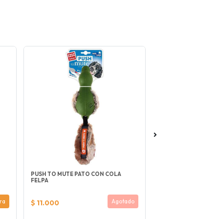
-35%
PUSH TO MUTE PATO CON COLA
PURE LIFE ADULTO 
FELPA
$ 28.900
ra
Agotado
$ 11.000
$ 18.785