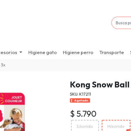
esorios
Higiene gato
Higiene perro
Transporte
 3x
Kong Snow Ball 
SKU: K17211
Agotado.
$ 5.790
S/sonido
M/sonido