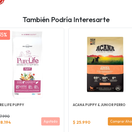
También Podría Interesarte
35%
RE LIFE PUPPY
ACANA PUPPY & JUNIOR PERRO
27.990
Agotado
Comprar Aho
18.194
$ 25.990