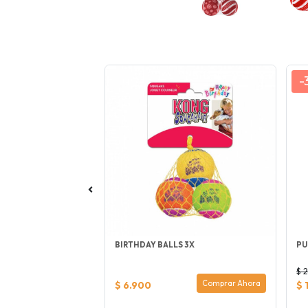
-
REAL PEANUT BUTTER
BIRTHDAY BALLS 3X
PU
$ 
Comprar Ahora
Comprar Ahora
$ 6.900
$ 