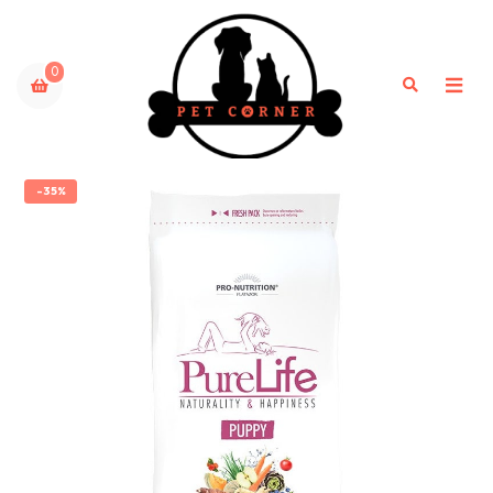
0
-35%