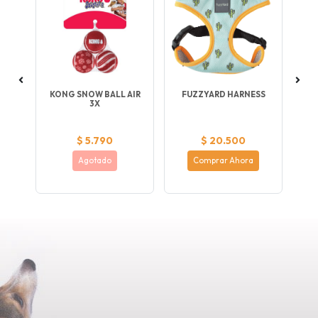
O
KONG SNOW BALL AIR
FUZZYARD HARNESS
3X
$ 5.790
$ 20.500
Agotado
Comprar Ahora