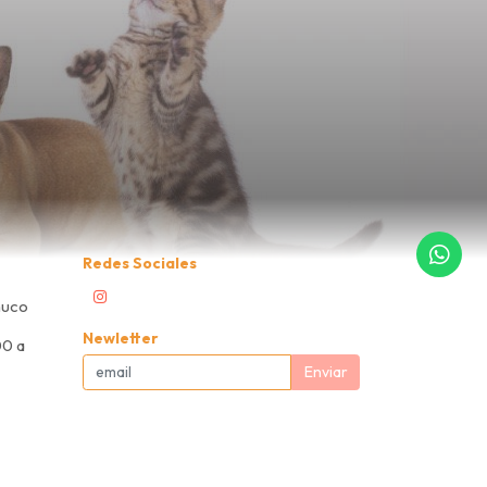
Redes Sociales
muco
Newletter
00 a
Enviar