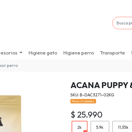
esorios
Higiene gato
Higiene perro
Transporte
nior perro
ACANA PUPPY 
SKU: B-DAC3271-02KG
Pocas Unidades.
$ 25.990
2k
5,9k
11,35k