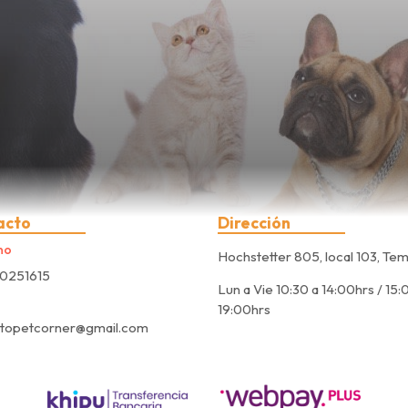
acto
Dirección
no
Hochstetter 805, local 103, Te
0251615
Lun a Vie 10:30 a 14:00hrs / 15:
19:00hrs
ctopetcorner@gmail.com