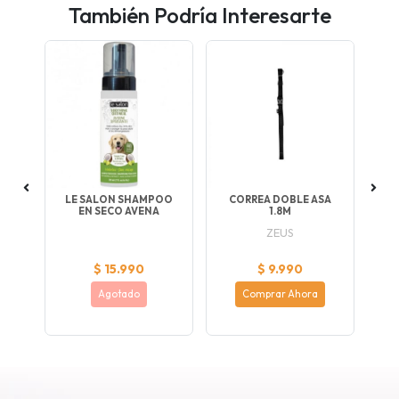
También Podría Interesarte
RIS
LE SALON SHAMPOO
CORREA DOBLE ASA
EN SECO AVENA
1.8M
ZEUS
$ 15.990
$ 9.990
Agotado
Comprar Ahora