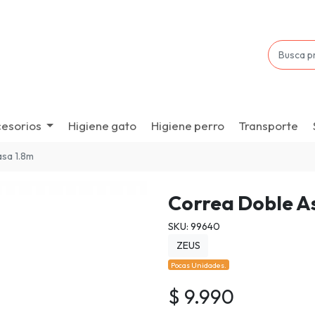
esorios
Higiene gato
Higiene perro
Transporte
asa 1.8m
Correa Doble A
SKU: 99640
ZEUS
Pocas Unidades.
$ 9.990