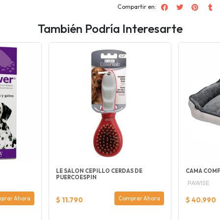
Compartir en:
También Podría Interesarte
LE SALON CEPILLO CERDAS DE
CAMA COMF
PUERCOESPIN
PAWISE
prar Ahora
Comprar Ahora
$ 11.790
$ 40.990