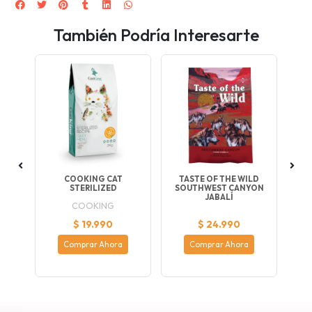
También Podría Interesarte
CK
COOKING CAT
TASTE OF THE WILD
AC
STERILIZED
SOUTHWEST CANYON
JABALÍ
COOKING
$ 19.990
$ 24.990
Comprar Ahora
Comprar Ahora