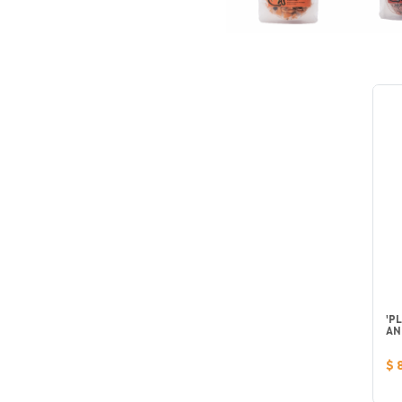
'P
AN
$ 