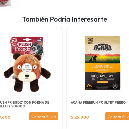
También Podría Interesarte
LUSH FRIENDZ' CON FORMA DE
ACANA FREERUN POULTRY PERRO
ILLO Y SONIDO
Comprar Ahora
Comprar Aho
8.600
$ 25.000