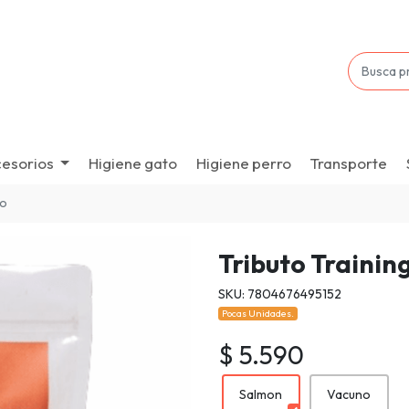
esorios
Higiene gato
Higiene perro
Transporte
do
Tributo Training
SKU: 7804676495152
Pocas Unidades.
$ 5.590
Salmon
Vacuno