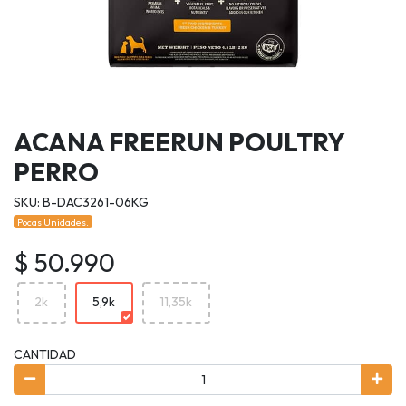
ACANA FREERUN POULTRY
PERRO
SKU: B-DAC3261-06KG
Pocas Unidades.
$ 50.990
2k
5,9k
11,35k
CANTIDAD