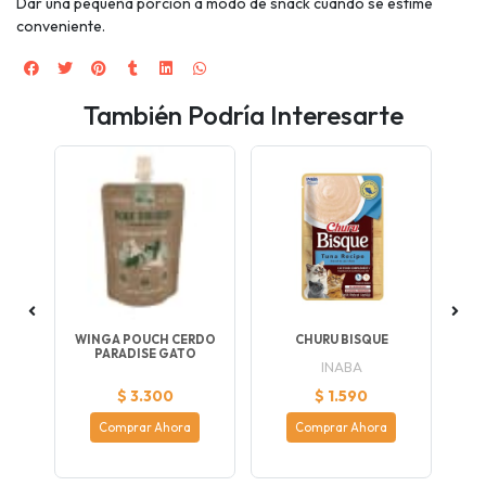
Dar una pequeña porción a modo de snack cuando se estime
conveniente.
También Podría Interesarte
KS
WINGA POUCH CERDO
CHURU BISQUE
L
PARADISE GATO
INABA
$ 3.300
$ 1.590
Comprar Ahora
Comprar Ahora