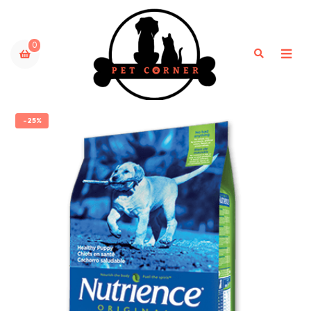
0
-25%