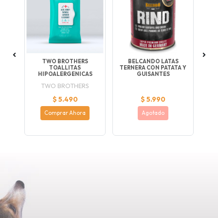
NG
TWO BROTHERS
BELCANDO LATAS
T
TOALLITAS
TERNERA CON PATATA Y
HIPOALERGENICAS
GUISANTES
TWO BROTHERS
$ 5.490
$ 5.990
Comprar Ahora
Agotado