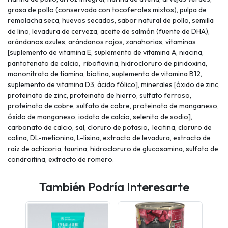
grasa de pollo (conservada con tocoferoles mixtos), pulpa de
remolacha seca, huevos secados, sabor natural de pollo, semilla
de lino, levadura de cerveza, aceite de salmón (fuente de DHA),
arándanos azules, arándanos rojos, zanahorias, vitaminas
[suplemento de vitamina E, suplemento de vitamina A, niacina,
pantotenato de calcio, riboflavina, hidrocloruro de piridoxina,
mononitrato de tiamina, biotina, suplemento de vitamina B12,
suplemento de vitamina D3, ácido fólico], minerales [óxido de zinc,
proteinato de zinc, proteinato de hierro, sulfato ferroso,
proteinato de cobre, sulfato de cobre, proteinato de manganeso,
óxido de manganeso, iodato de calcio, selenito de sodio],
carbonato de calcio, sal, cloruro de potasio, lecitina, cloruro de
colina, DL-metionina, L-lisina, extracto de levadura, extracto de
raíz de achicoria, taurina, hidrocloruro de glucosamina, sulfato de
condroitina, extracto de romero.
También Podría Interesarte