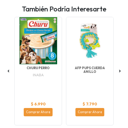
También Podría Interesarte
S
CHURU PERRO
AFP PUPS CUERDA
A
ANILLO
P
INABA
dero
den
$ 6.990
$ 7.790
Comprar Ahora
Comprar Ahora