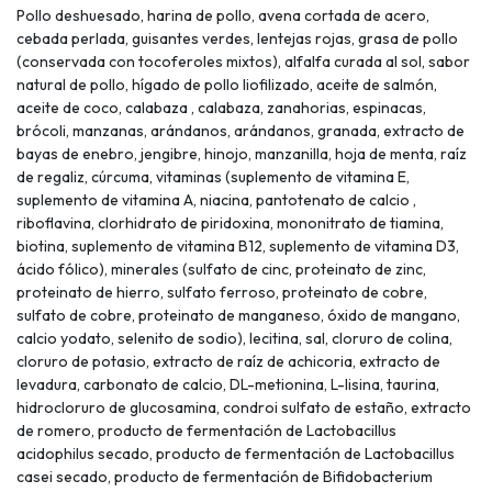
Pollo deshuesado, harina de pollo, avena cortada de acero,
cebada perlada, guisantes verdes, lentejas rojas, grasa de pollo
(conservada con tocoferoles mixtos), alfalfa curada al sol, sabor
natural de pollo, hígado de pollo liofilizado, aceite de salmón,
aceite de coco, calabaza , calabaza, zanahorias, espinacas,
brócoli, manzanas, arándanos, arándanos, granada, extracto de
bayas de enebro, jengibre, hinojo, manzanilla, hoja de menta, raíz
de regaliz, cúrcuma, vitaminas (suplemento de vitamina E,
suplemento de vitamina A, niacina, pantotenato de calcio ,
riboflavina, clorhidrato de piridoxina, mononitrato de tiamina,
biotina, suplemento de vitamina B12, suplemento de vitamina D3,
ácido fólico), minerales (sulfato de cinc, proteinato de zinc,
proteinato de hierro, sulfato ferroso, proteinato de cobre,
sulfato de cobre, proteinato de manganeso, óxido de mangano,
calcio yodato, selenito de sodio), lecitina, sal, cloruro de colina,
cloruro de potasio, extracto de raíz de achicoria, extracto de
levadura, carbonato de calcio, DL-metionina, L-lisina, taurina,
hidrocloruro de glucosamina, condroi sulfato de estaño, extracto
de romero, producto de fermentación de Lactobacillus
acidophilus secado, producto de fermentación de Lactobacillus
casei secado, producto de fermentación de Bifidobacterium