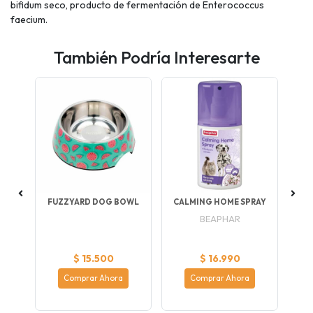
bifidum seco, producto de fermentación de Enterococcus
faecium.
También Podría Interesarte
ES
FUZZYARD DOG BOWL
CALMING HOME SPRAY
BEAPHAR
$ 15.500
$ 16.990
Comprar Ahora
Comprar Ahora