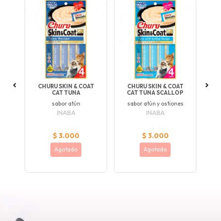
D
CHURU SKIN & COAT
CHURU SKIN & COAT
A
CAT TUNA
CAT TUNA SCALLOP
l
sabor atún
sabor atún y ostiones
f
INABA
INABA
$ 3.000
$ 3.000
Agotado
Agotado