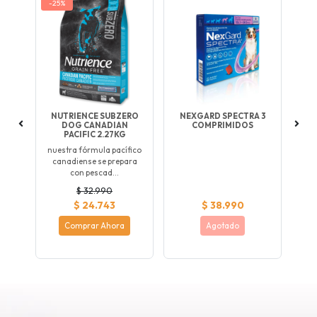
-25%
LEY
NUTRIENCE SUBZERO
NEXGARD SPECTRA 3
B
DOG CANADIAN
COMPRIMIDOS
PACIFIC 2.27KG
nuestra fórmula pacífico
canadiense se prepara
con pescad...
$ 32.990
$ 24.743
$ 38.990
Comprar Ahora
Agotado