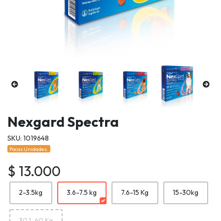
Nexgard Spectra
SKU: 1019648
Pocas Unidades.
$ 13.000
2-3.5kg
3.6-7.5 kg
7.6-15 Kg
15-30kg
30.1-60 Kg