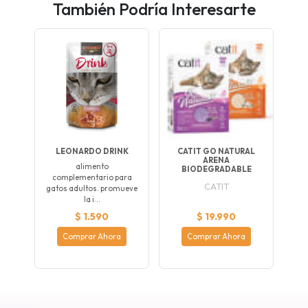
También Podría Interesarte
LEONARDO DRINK
CATIT GO NATURAL
ARENA
alimento
BIODEGRADABLE
complementario para
CATIT
gatos adultos. promueve
la i...
$ 1.590
$ 19.990
Comprar Ahora
Comprar Ahora