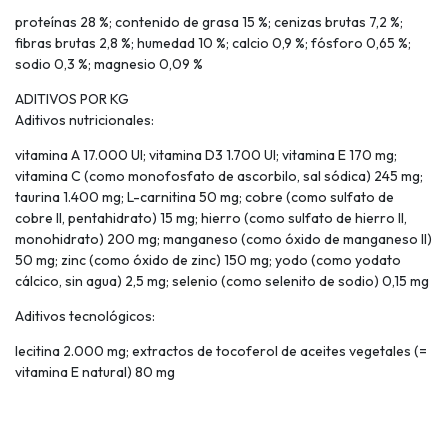
proteínas 28 %; contenido de grasa 15 %; cenizas brutas 7,2 %;
fibras brutas 2,8 %; humedad 10 %; calcio 0,9 %; fósforo 0,65 %;
sodio 0,3 %; magnesio 0,09 %
ADITIVOS POR KG
Aditivos nutricionales:
vitamina A 17.000 UI; vitamina D3 1.700 UI; vitamina E 170 mg;
vitamina C (como monofosfato de ascorbilo, sal sódica) 245 mg;
taurina 1.400 mg; L-carnitina 50 mg; cobre (como sulfato de
cobre II, pentahidrato) 15 mg; hierro (como sulfato de hierro II,
monohidrato) 200 mg; manganeso (como óxido de manganeso II)
50 mg; zinc (como óxido de zinc) 150 mg; yodo (como yodato
cálcico, sin agua) 2,5 mg; selenio (como selenito de sodio) 0,15 mg
Aditivos tecnológicos:
lecitina 2.000 mg; extractos de tocoferol de aceites vegetales (=
vitamina E natural) 80 mg