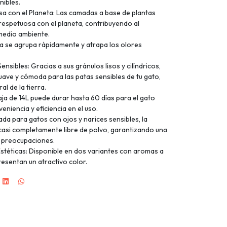
nibles.
a con el Planeta: Las camadas a base de plantas
respetuosa con el planeta, contribuyendo al
 medio ambiente.
na se agrupa rápidamente y atrapa los olores
nsibles: Gracias a sus gránulos lisos y cilíndricos,
ave y cómoda para las patas sensibles de tu gato,
al de la tierra.
ja de 14L puede durar hasta 60 días para el gato
niencia y eficiencia en el uso.
ada para gatos con ojos y narices sensibles, la
casi completamente libre de polvo, garantizando una
n preocupaciones.
stéticas: Disponible en dos variantes con aromas a
resentan un atractivo color.