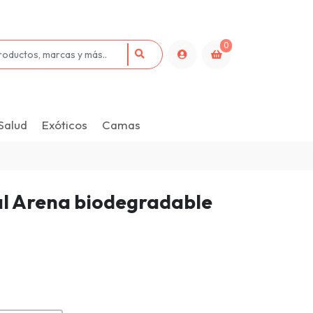
0
Salud
Exóticos
Camas
al Arena biodegradable