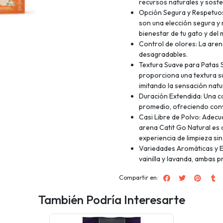
recursos naturales y soste
Opción Segura y Respetuos
son una elección segura y 
bienestar de tu gato y del
Control de olores: La are
desagradables.
Textura Suave para Patas Se
proporciona una textura su
imitando la sensación natur
Duración Extendida: Una ca
promedio, ofreciendo conve
Casi Libre de Polvo: Adecu
arena Catit Go Natural es 
experiencia de limpieza si
Variedades Aromáticas y E
vainilla y lavanda, ambas p
Compartir en:
También Podría Interesarte