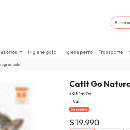
esorios
Higiene gato
Higiene perro
Transporte
odegradable
CatIt Go Natur
SKU: 444144
Catit
Disponible
$ 19.990