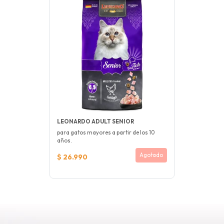
LEONARDO ADULT SENIOR
para gatos mayores a partir de los 10
años.
Agotado
$ 26.990