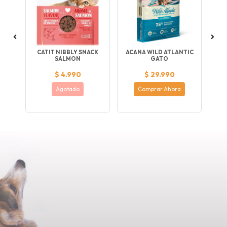
TS
CATIT NIBBLY SNACK
ACANA WILD ATLANTIC
OR
SALMON
GATO
$ 4.990
$ 29.990
Agotado
Comprar Ahora