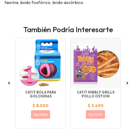
taurina, ácido fosfórico, ácido ascórbico.
También Podría Interesarte
L
CATIT BOLA PARA
CATIT NIBBLY GRILLS
LE
GOLOSINAS
POLLO OSTION
C
$ 8.500
$ 3.490
Agotado
Agotado