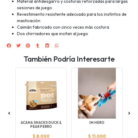
Material antidesgarro y costuras reforzadas para largas
sesiones de juego
Revestimiento resistente adecuado para los instintos de
masticación
Caimán fabricado con cinco veces más costura
Dos chirriadores que incitan al juego
También Podría Interesarte
AR
ACANA SNACKS DUCK &
IM HERO
A
PEAR PERRO
$ 8.000
$ 11.000