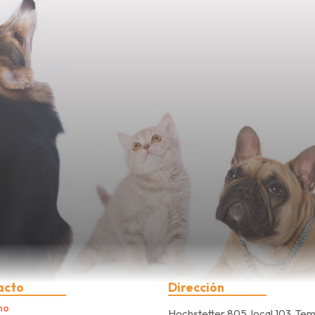
acto
Dirección
no
Hochstetter 805, local 103, Te