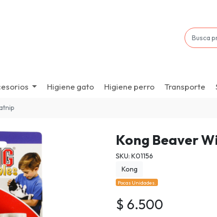
esorios
Higiene gato
Higiene perro
Transporte
atnip
Kong Beaver Wi
SKU: K01156
Kong
Pocas Unidades.
$ 6.500