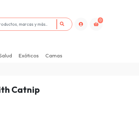
0
Salud
Exóticos
Camas
th Catnip