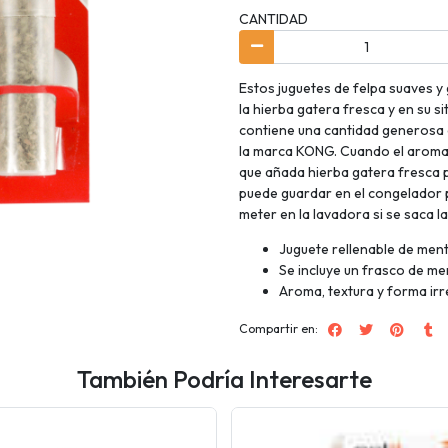
CANTIDAD
Estos juguetes de felpa suaves y
la hierba gatera fresca y en su si
contiene una cantidad generosa 
la marca KONG. Cuando el aroma 
que añada hierba gatera fresca p
puede guardar en el congelador p
meter en la lavadora si se saca l
Juguete rellenable de men
Se incluye un frasco de 
Aroma, textura y forma irre
Compartir en:
También Podría Interesarte