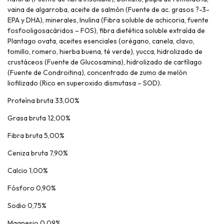
vaina de algarroba, aceite de salmón (Fuente de ac. grasos ?-3-
EPA y DHA), minerales, Inulina (Fibra soluble de achicoria, fuente
fosfooligosacáridos – FOS), fibra dietética soluble extraída de
Plantago ovata, aceites esenciales (orégano, canela, clavo,
tomillo, romero, hierba buena, té verde), yucca, hidrolizado de
crustáceos (Fuente de Glucosamina), hidrolizado de cartílago
(Fuente de Condroitina), concentrado de zumo de melón
liofilizado (Rico en superoxido dismutasa – SOD).
Proteína bruta 33,00%
Grasa bruta 12,00%
Fibra bruta 5,00%
Ceniza bruta 7,90%
Calcio 1,00%
Fósforo 0,90%
Sodio 0,75%
Magnesio 0,09%