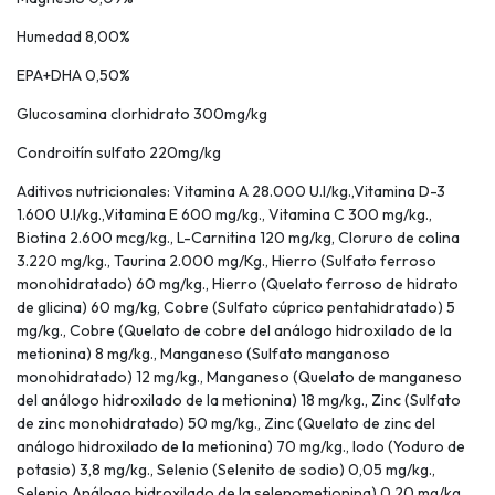
Humedad 8,00%
EPA+DHA 0,50%
Glucosamina clorhidrato 300mg/kg
Condroitín sulfato 220mg/kg
Aditivos nutricionales: Vitamina A 28.000 U.I/kg.,Vitamina D-3
1.600 U.I/kg.,Vitamina E 600 mg/kg., Vitamina C 300 mg/kg.,
Biotina 2.600 mcg/kg., L-Carnitina 120 mg/kg, Cloruro de colina
3.220 mg/kg., Taurina 2.000 mg/Kg., Hierro (Sulfato ferroso
monohidratado) 60 mg/kg., Hierro (Quelato ferroso de hidrato
de glicina) 60 mg/kg, Cobre (Sulfato cúprico pentahidratado) 5
mg/kg., Cobre (Quelato de cobre del análogo hidroxilado de la
metionina) 8 mg/kg., Manganeso (Sulfato manganoso
monohidratado) 12 mg/kg., Manganeso (Quelato de manganeso
del análogo hidroxilado de la metionina) 18 mg/kg., Zinc (Sulfato
de zinc monohidratado) 50 mg/kg., Zinc (Quelato de zinc del
análogo hidroxilado de la metionina) 70 mg/kg., Iodo (Yoduro de
potasio) 3,8 mg/kg., Selenio (Selenito de sodio) 0,05 mg/kg.,
Selenio Análogo hidroxilado de la selenometionina) 0,20 mg/kg.