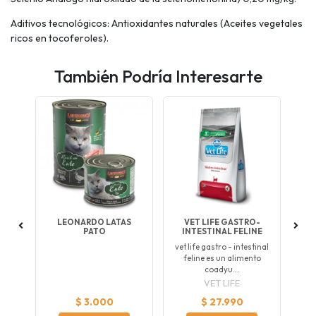
Aditivos tecnológicos: Antioxidantes naturales (Aceites vegetales
ricos en tocoferoles).
También Podría Interesarte
O
LEONARDO LATAS
VET LIFE GASTRO-
PATO
INTESTINAL FELINE
vet life gastro - intestinal
feline es un alimento
coadyu...
VET LIFE
$ 3.000
$ 27.990