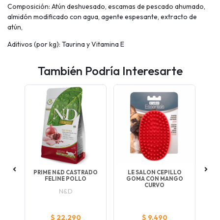
Composición: Atún deshuesado, escamas de pescado ahumado,
almidón modificado con agua, agente espesante, extracto de
atún,
Aditivos (por kg): Taurina y Vitamina E
También Podría Interesarte
PRIME N&D CASTRADO
LE SALON CEPILLO
KIT
FELINE POLLO
GOMA CON MANGO
T
CURVO
N&D
ar
a
$ 22.290
$ 9.490