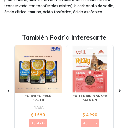
(conservado con tocoferoles mixtos), bicarbonato de sodio,
ácido cítrico, taurina, ácido fosfórico, ácido ascórbico.
También Podría Interesarte
ALS
CHURU CHICKEN
CATIT NIBBLY SNACK
TE
BROTH
SALMON
INABA
$ 1.590
$ 4.990
Agotado
Agotado