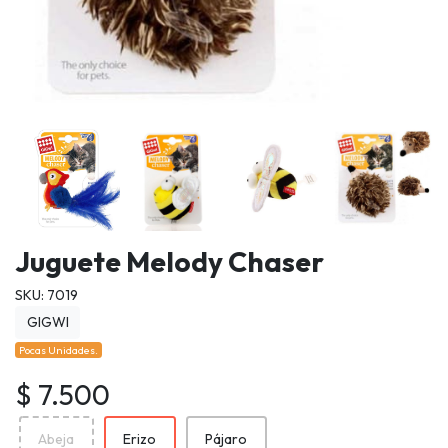
Juguete Melody Chaser
SKU: 7019
GIGWI
Pocas Unidades.
$ 7.500
Abeja
Erizo
Pájaro