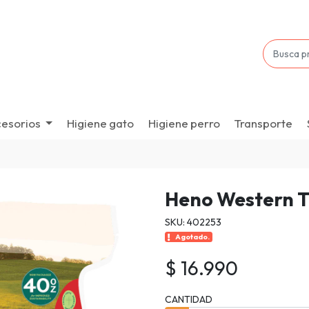
esorios
Higiene gato
Higiene perro
Transporte
Heno Western 
SKU: 402253
Agotado.
$ 16.990
CANTIDAD