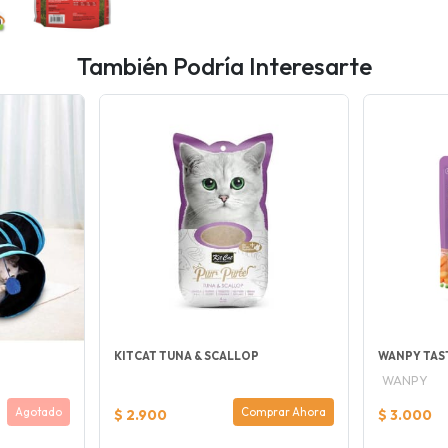
También Podría Interesarte
KITCAT TUNA & SCALLOP
WANPY TAS
WANPY
Agotado
Comprar Ahora
$ 2.900
$ 3.000