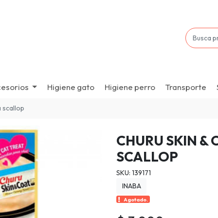
esorios
Higiene gato
Higiene perro
Transporte
a scallop
CHURU SKIN & 
SCALLOP
SKU: 139171
INABA
Agotado.