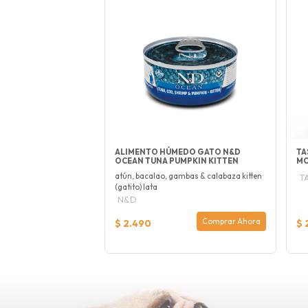
ALIMENTO HÚMEDO GATO N&D
TA
OCEAN TUNA PUMPKIN KITTEN
MO
atún, bacalao, gambas & calabaza kitten
T
(gatito) lata
N&D
Comprar Ahora
$ 2.490
$ 