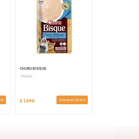
CHURU BISQUE
INABA
ra
Comprar Ahora
$ 1.590