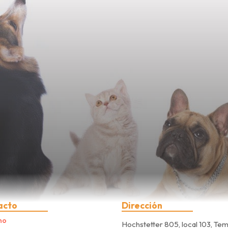
acto
Dirección
no
Hochstetter 805, local 103, Te