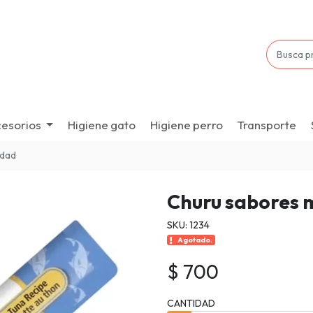
esorios
Higiene gato
Higiene perro
Transporte
idad
Churu sabores 
SKU: 1234
Agotado.
$ 700
CANTIDAD