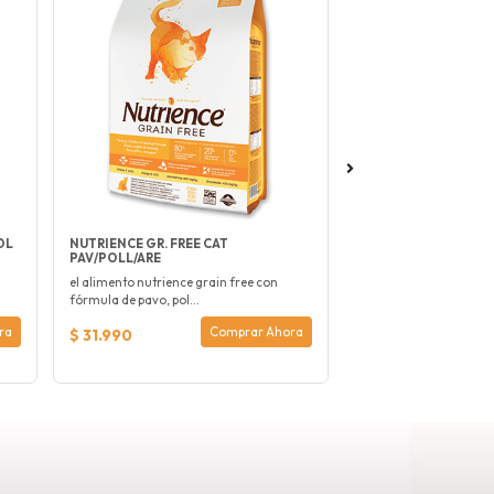
OL
NUTRIENCE GR. FREE CAT
CHURU SNACKS
PAV/POLL/ARE
el alimento nutrience grain free con
fórmula de pavo, pol...
ra
Comprar Ahora
$ 31.990
$ 3.000