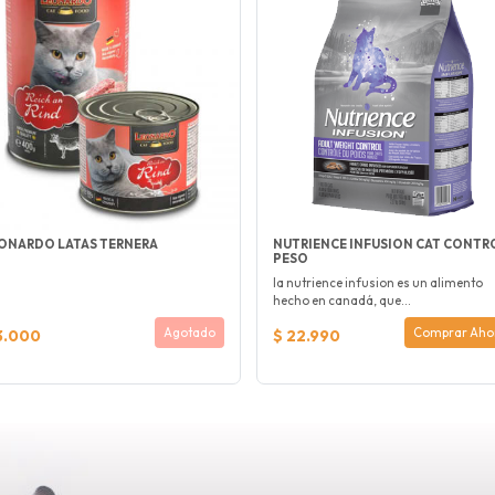
ONARDO LATAS TERNERA
NUTRIENCE INFUSION CAT CONTR
PESO
la nutrience infusion es un alimento
hecho en canadá, que...
Agotado
Comprar Aho
3.000
$ 22.990