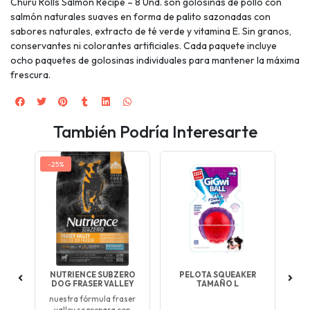
Churu Rolls Salmon Recipe – 8 Und. son golosinas de pollo con
salmón naturales suaves en forma de palito sazonadas con
sabores naturales, extracto de té verde y vitamina E. Sin granos,
conservantes ni colorantes artificiales. Cada paquete incluye
ocho paquetes de golosinas individuales para mantener la máxima
frescura.
También Podría Interesarte
-25%
-2
EN
NUTRIENCE SUBZERO
PELOTA SQUEAKER
N
ERA
DOG FRASER VALLEY
TAMAÑO L
DO
IAL
nuestra fórmula fraser
par