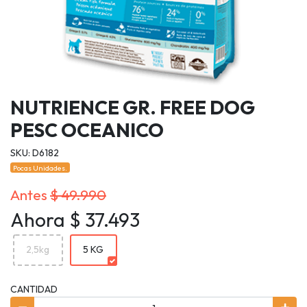
NUTRIENCE GR. FREE DOG
PESC OCEANICO
SKU: D6182
Pocas Unidades.
Antes
$ 49.990
Ahora $ 37.493
2,5kg
5 KG
CANTIDAD