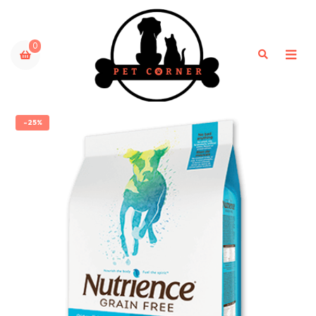
0
-25%