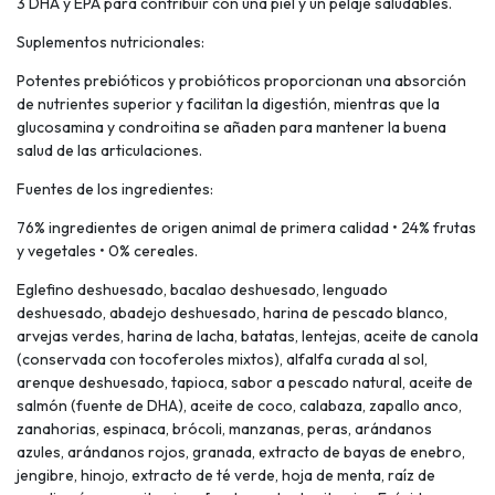
3 DHA y EPA para contribuir con una piel y un pelaje saludables.
Suplementos nutricionales:
Potentes prebióticos y probióticos proporcionan una absorción
de nutrientes superior y facilitan la digestión, mientras que la
glucosamina y condroitina se añaden para mantener la buena
salud de las articulaciones.
Fuentes de los ingredientes:
76% ingredientes de origen animal de primera calidad • 24% frutas
y vegetales • 0% cereales.
Eglefino deshuesado, bacalao deshuesado, lenguado
deshuesado, abadejo deshuesado, harina de pescado blanco,
arvejas verdes, harina de lacha, batatas, lentejas, aceite de canola
(conservada con tocoferoles mixtos), alfalfa curada al sol,
arenque deshuesado, tapioca, sabor a pescado natural, aceite de
salmón (fuente de DHA), aceite de coco, calabaza, zapallo anco,
zanahorias, espinaca, brócoli, manzanas, peras, arándanos
azules, arándanos rojos, granada, extracto de bayas de enebro,
jengibre, hinojo, extracto de té verde, hoja de menta, raíz de