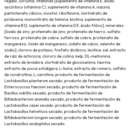
regaliz, cúrcuma, vitaminas [suplemento de vitamina E, ácido
ascórbico (vitamina C), suplemento de vitamina A, niacina,
pantotenato cálcico, inositol, riboflavina, clorhidrato de
piridoxina, mononitrato de tiamina, biotina, suplemento de
vitamina B12, suplemento de vitamina D3, ácido fólico], minerales
[óxido de zinc, proteinato de zinc, proteinato de hierro, sulfato
ferroso, proteinato de cobre, sulfato de cobre, proteinato de
manganeso, óxido de manganeso, iodato de calcio, selenito de
sodio], cloruro de potasio, fosfato dicálcico, lecitina, sal, extracto
de raíz de achicoria, cloruro de colina, kelp, DL-metionina,
extracto de levadura, clorhidrato de glucosamina, taurina,
extracto de yucca schidigera, L-lisina, extracto de romero, sulfato
de condroitina, L-carnitina, producto de fermentación de
Lactobacillus plantarum secado, producto de fermentación de
Enterococcus faecium secado, producto de fermentación de
Bacillus subtilis secado, producto de fermentación de
Bifidobacterium animalis secado, producto de fermentación de
Lactobacillus casei secado, producto de fermentación de
Lactobacillus helveticus secado, producto de fermentación de
Bifidobacterium longum secado, producto de fermentación de
Lactobacillus acidophilus secado.