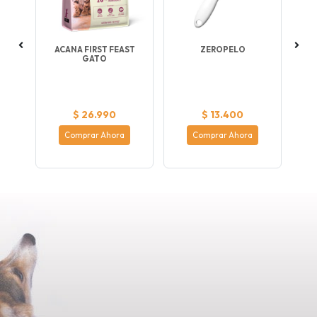
KS
ACANA FIRST FEAST
ZEROPELO
N
GATO
e
gra
$ 26.990
$ 13.400
Comprar Ahora
Comprar Ahora