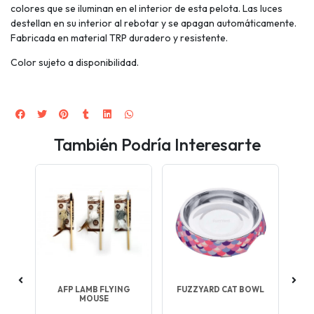
colores que se iluminan en el interior de esta pelota. Las luces
destellan en su interior al rebotar y se apagan automáticamente.
Fabricada en material TRP duradero y resistente.
Color sujeto a disponibilidad.
También Podría Interesarte
DOR
AFP LAMB FLYING
FUZZYARD CAT BOWL
C
MOUSE