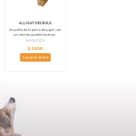
ALLIGATORS BULK
el sueño de tu perro de jugar con
un caimán puede hacerse...
WHIMZEES
$ 1.500
Comprar Ahora