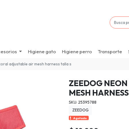
esorios
Higiene gato
Higiene perro
Transporte
ral adjustable air mesh harness talla s
ZEEDOG NEON 
MESH HARNESS 
SKU: 25395788
ZEEDOG
Agotado.