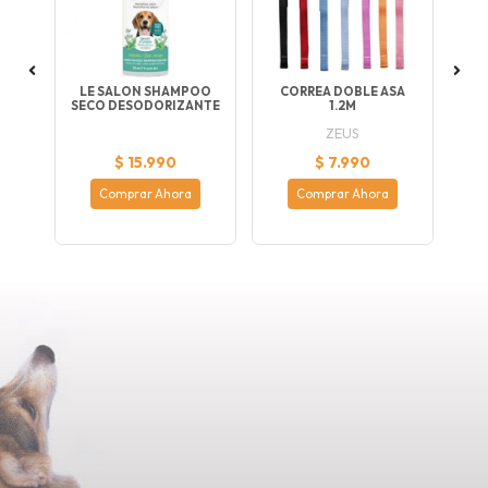
TA
LE SALON SHAMPOO
CORREA DOBLE ASA
A
SECO DESODORIZANTE
1.2M
ZEUS
$ 15.990
$ 7.990
Comprar Ahora
Comprar Ahora