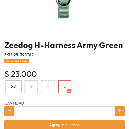
Zeedog H-Harness Army Green
SKU: 25-395762
Pocas Unidades.
$ 23.000
XS
S
M
L
CANTIDAD
Agregar al carro