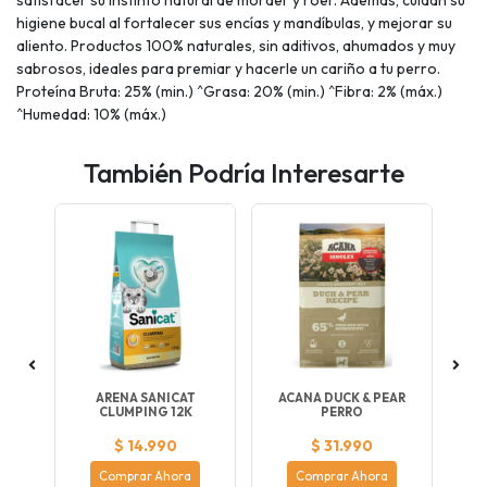
higiene bucal al fortalecer sus encías y mandíbulas, y mejorar su
aliento. Productos 100% naturales, sin aditivos, ahumados y muy
sabrosos, ideales para premiar y hacerle un cariño a tu perro.
Proteína Bruta: 25% (min.) ^Grasa: 20% (min.) ^Fibra: 2% (máx.)
^Humedad: 10% (máx.)
También Podría Interesarte
RGA
ARENA SANICAT
ACANA DUCK & PEAR
OR
CLUMPING 12K
PERRO
$ 14.990
$ 31.990
Comprar Ahora
Comprar Ahora