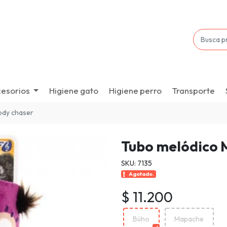
esorios
Higiene gato
Higiene perro
Transporte
ody chaser
Tubo melódico 
SKU: 7135
Agotado.
$ 11.200
Búho
Mapache