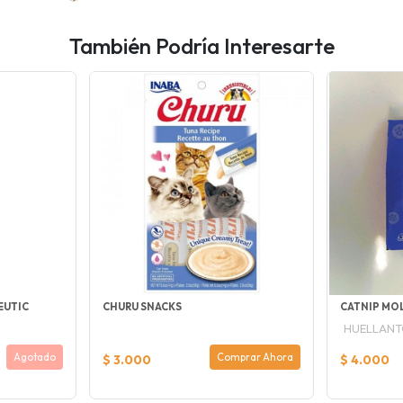
También Podría Interesarte
EUTIC
CHURU SNACKS
CATNIP MO
HUELLAN
Agotado
Comprar Ahora
$ 3.000
$ 4.000