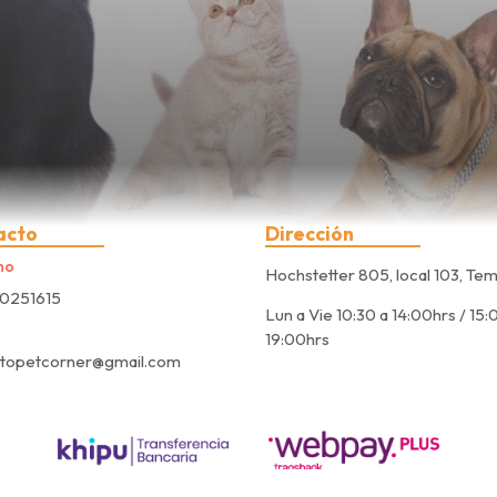
acto
Dirección
no
Hochstetter 805, local 103, Te
0251615
Lun a Vie 10:30 a 14:00hrs / 15:
19:00hrs
ctopetcorner@gmail.com