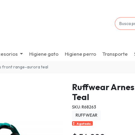
esorios
Higiene gato
Higiene perro
Transporte
 front range-aurora teal
Ruffwear Arnes
Teal
SKU: R68263
RUFFWEAR
Agotado.