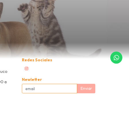
Redes Sociales
muco
Newletter
00 a
Enviar