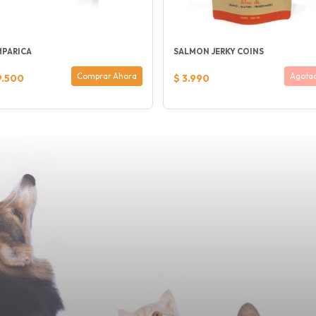
MPARICA
SALMON JERKY COINS
Comprar Ahora
Agota
9.500
$ 3.990