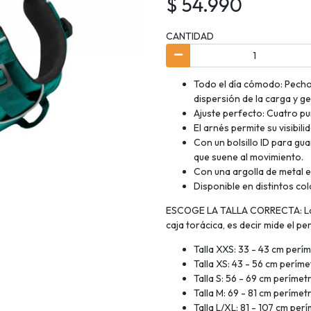
$ 54.990
CANTIDAD
Todo el día cómodo: Pecho
dispersión de la carga y 
Ajuste perfecto: Cuatro pu
El arnés permite su visibil
Con un bolsillo ID para gua
que suene al movimiento.
Con una argolla de metal e
Disponible en distintos colo
ESCOGE LA TALLA CORRECTA: La m
caja torácica, es decir mide el p
Talla XXS: 33 - 43 cm perí
Talla XS: 43 - 56 cm períme
Talla S: 56 - 69 cm perímet
Talla M: 69 - 81 cm perímet
Talla L/XL: 81 - 107 cm per