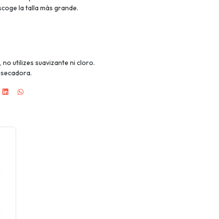
escoge la talla más grande.
.
no utilizes suavizante ni cloro.
n secadora.