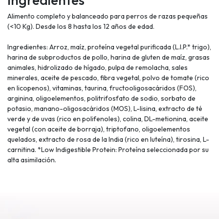
Alimento completo y balanceado para perros de razas pequeñas
(<10 Kg). Desde los 8 hasta los 12 años de edad.
Ingredientes: Arroz, maíz, proteína vegetal purificada (L.I.P.* trigo),
harina de subproductos de pollo, harina de gluten de maíz, grasas
animales, hidrolizado de hígado, pulpa de remolacha, sales
minerales, aceite de pescado, fibra vegetal, polvo de tomate (rico
en licopenos), vitaminas, taurina, fructooligosacáridos (FOS),
arginina, oligoelementos, politrifosfato de sodio, sorbato de
potasio, manano-oligosacáridos (MOS), L-lisina, extracto de té
verde y de uvas (rico en polifenoles), colina, DL-metionina, aceite
vegetal (con aceite de borraja), triptofano, oligoelementos
quelados, extracto de rosa de la India (rico en luteína), tirosina, L-
carnitina. *Low Indigestible Protein: Proteína seleccionada por su
alta asimilación.