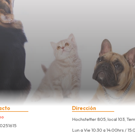
acto
Dirección
no
Hochstetter 805, local 103, Te
0251615
Lun a Vie 10:30 a 14:00hrs / 15: