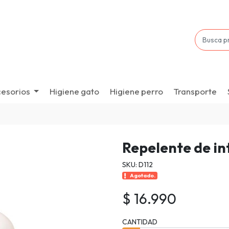
esorios
Higiene gato
Higiene perro
Transporte
s
Repelente de in
SKU: D112
Agotado.
$ 16.990
CANTIDAD