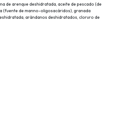
eína de arenque deshidratada, aceite de pescado (de
dura (fuente de manno-oligosacáridos), granada
 deshidratada, arándanos deshidratados, cloruro de