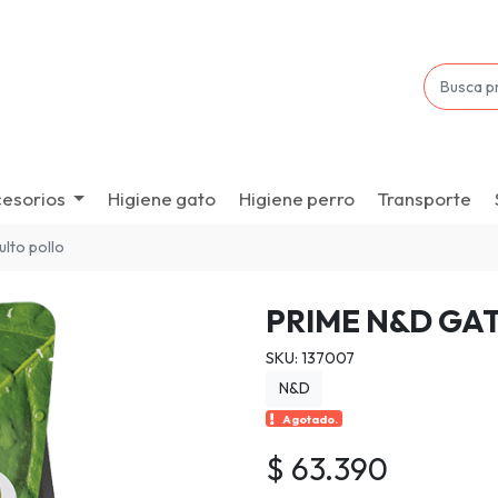
esorios
Higiene gato
Higiene perro
Transporte
lto pollo
PRIME N&D GA
SKU: 137007
N&D
Agotado.
$ 63.390