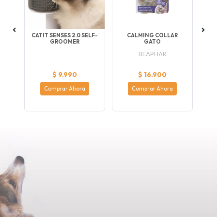
ICK
CATIT SENSES 2.0 SELF-
CALMING COLLAR
GROOMER
GATO
BEAPHAR
$ 9.990
$ 16.900
Comprar Ahora
Comprar Ahora