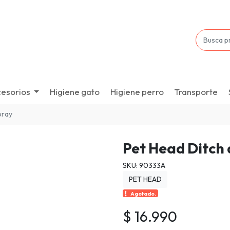
esorios
Higiene gato
Higiene perro
Transporte
pray
Pet Head Ditch 
SKU: 90333A
PET HEAD
Agotado.
$ 16.990