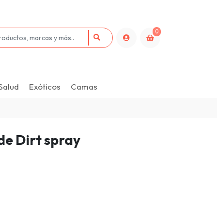
0
Salud
Exóticos
Camas
de Dirt spray