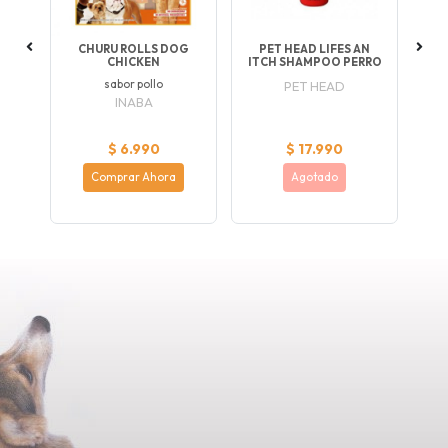
K
CHURU ROLLS DOG
PET HEAD LIFES AN
B
CHICKEN
ITCH SHAMPOO PERRO
 de
sabor pollo
PET HEAD
án
INABA
$ 6.990
$ 17.990
Comprar Ahora
Agotado