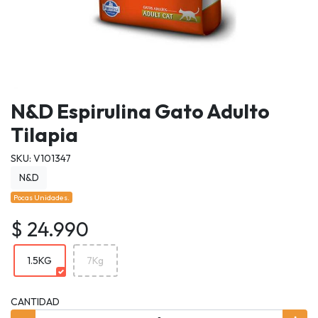
N&D Espirulina Gato Adulto
Tilapia
SKU: V101347
N&D
Pocas Unidades.
$ 24.990
1.5KG
7Kg
CANTIDAD