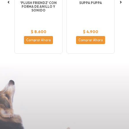
CK
'PLUSH FRIENDZ' CON
SUPPA PUPPA
FORMA DE ANILLO Y
SONIDO
$ 8.600
$ 4.900
Comprar Ahora
Comprar Ahora