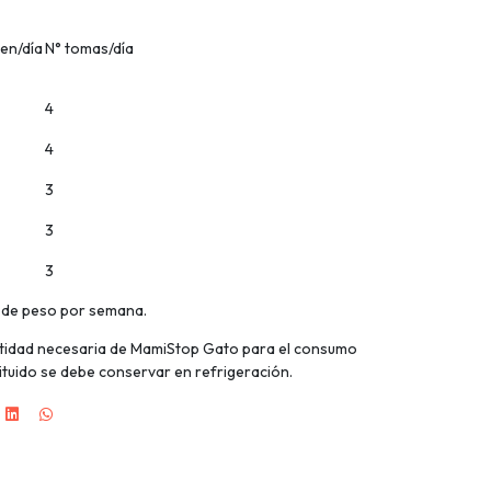
en/día
N° tomas/día
4
4
3
3
3
 de peso por semana.
antidad necesaria de MamiStop Gato para el consumo
ituido se debe conservar en refrigeración.