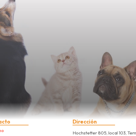
acto
Dirección
no
Hochstetter 805, local 103, Te