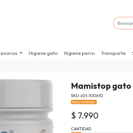
esorios
Higiene gato
Higiene perro
Transporte
Mamistop gato
SKU: z01-100610
Pocas Unidades.
$ 7.990
CANTIDAD