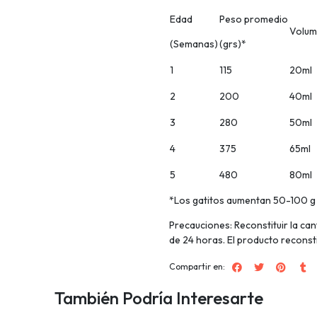
Edad
Peso promedio
Volum
(Semanas)
(grs)*
1
115
20ml
2
200
40ml
3
280
50ml
4
375
65ml
5
480
80ml
*Los gatitos aumentan 50-100 g
Precauciones: Reconstituir la c
de 24 horas. El producto reconst
Compartir en:
También Podría Interesarte